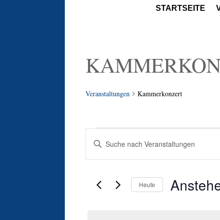
STARTSEITE
KAMMERKON
Veranstaltungen
Kammerkonzert
VERANSTALTUNGEN
VERANSTALTUNGEN
Bitte
SUCHE
Schlüsselwort
UND
eingeben.
ANSICHTEN,
Suche
Ansteh
NAVIGATION
Heute
nach
Datum
Veranstaltungen
wählen.
Schlüsselwort.