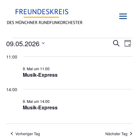
VERANSTALTUNGEN
VERAN
VE
09.05.2026
Suche
Tag
AN
SUCH
FÜR
Datum
NA
11:00
UND
9.
wählen.
ANSIC
MAI
9. Mai um 11:00
NAVIG
Musik-Express
2026
14:00
9. Mai um 14:00
Musik-Express
Vorheriger Tag
Nächster Tag