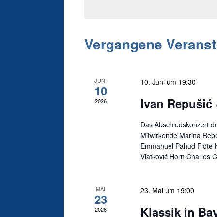
KALENDER
Vergangene Veranst
VON
VERANSTALTUNGEN
JUNI
10. Juni um 19:30
10
Ivan Repušić 
2026
Das Abschiedskonzert de
Mitwirkende Marina Reb
Emmanuel Pahud Flöte K
Vlatković Horn Charles 
MAI
23. Mai um 19:00
23
Klassik in Ba
2026