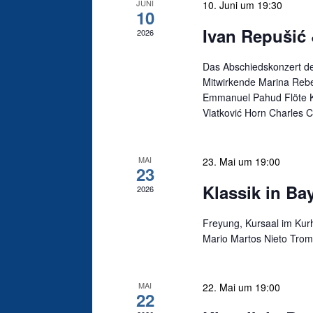
JUNI
10. Juni um 19:30
10
Ivan Repušić 
2026
Das Abschiedskonzert de
Mitwirkende Marina Reb
Emmanuel Pahud Flöte K
Vlatković Horn Charles 
MAI
23. Mai um 19:00
23
Klassik in Ba
2026
Freyung, Kursaal im Ku
Mario Martos Nieto Trom
MAI
22. Mai um 19:00
22